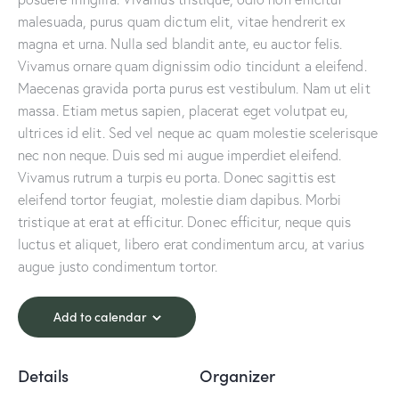
malesuada, purus quam dictum elit, vitae hendrerit ex
magna et urna. Nulla sed blandit ante, eu auctor felis.
Vivamus ornare quam dignissim odio tincidunt a eleifend.
Maecenas gravida porta purus est vestibulum. Nam ut elit
massa. Etiam metus sapien, placerat eget volutpat eu,
ultrices id elit. Sed vel neque ac quam molestie scelerisque
nec non neque. Duis sed mi augue imperdiet eleifend.
Vivamus rutrum a turpis eu porta. Donec sagittis est
eleifend tortor feugiat, molestie diam dapibus. Morbi
tristique at erat at efficitur. Donec efficitur, neque quis
luctus et aliquet, libero erat condimentum arcu, at varius
augue justo condimentum tortor.
Add to calendar
Details
Organizer