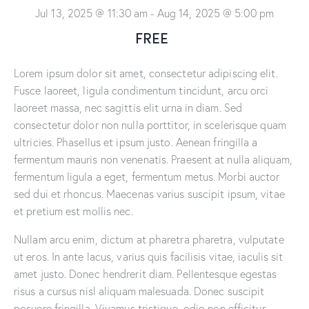
Jul 13, 2025 @ 11:30 am
-
Aug 14, 2025 @ 5:00 pm
FREE
Lorem ipsum dolor sit amet, consectetur adipiscing elit.
Fusce laoreet, ligula condimentum tincidunt, arcu orci
laoreet massa, nec sagittis elit urna in diam. Sed
consectetur dolor non nulla porttitor, in scelerisque quam
ultricies. Phasellus et ipsum justo. Aenean fringilla a
fermentum mauris non venenatis. Praesent at nulla aliquam,
fermentum ligula a eget, fermentum metus. Morbi auctor
sed dui et rhoncus. Maecenas varius suscipit ipsum, vitae
et pretium est mollis nec.
Nullam arcu enim, dictum at pharetra pharetra, vulputate
ut eros. In ante lacus, varius quis facilisis vitae, iaculis sit
amet justo. Donec hendrerit diam. Pellentesque egestas
risus a cursus nisl aliquam malesuada. Donec suscipit
posuere fringilla. Vivamus tristique, odio non efficitur