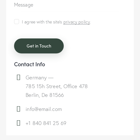
I agree with the site’s
privacy policy
.
Contact Info
Germany —
785 15h Street, Office 478
Berlin, De 81566
info@email.com
+1 840 841 25 69