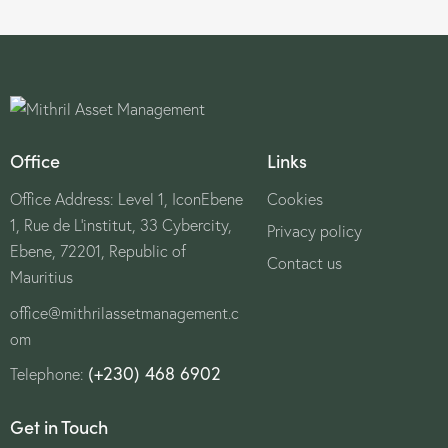
Office
Links
Office Address: Level 1, IconEbene
Cookies
1, Rue de L’institut, 33 Cybercity,
Privacy policy
Ebene, 72201, Republic of
Contact us
Mauritius
office@mithrilassetmanagement.c
om
(+230) 468 6902
Telephone:
Get in Touch