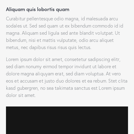
Aliquam quis lobortis quam
Curabitur pellentesque odio magna, id malesuada arcu
sodales ut. Sed sed quam ut ex bibendum commodo id id
magna. Aliquam sed ligula sed ante blandit volutpat. Ut
bibendum, nisi et mattis vulputate, odio arcu aliquet
metus, nec dapibus risus risus quis lectus.
Lorem ipsum dolor sit amet, consetetur sadipscing elitr,
sed diam nonumy eirmod tempor invidunt ut labore et
dolore magna aliquyam erat, sed diam voluptua. At vero
eos et accusam et justo duo dolores et ea rebum. Stet clita
kasd gubergren, no sea takimata sanctus est Lorem ipsum
dolor sit amet.