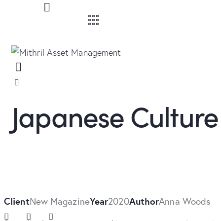
Japanese Culture
Client
New Magazine
Year
2020
Author
Anna Woods