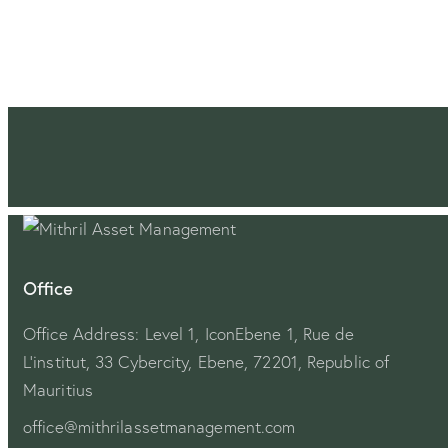
navigation
Office
Office Address: Level 1, IconEbene 1, Rue de
L’institut, 33 Cybercity, Ebene, 72201, Republic of
Mauritius
office@mithrilassetmanagement.com