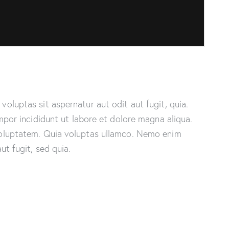
luptas sit aspernatur aut odit aut fugit, quia.
mpor incididunt ut labore et dolore magna aliqua.
voluptatem. Quia voluptas ullamco. Nemo enim
t fugit, sed quia.