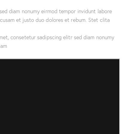
, sed diam nonumy eirmod tempor invidunt labore
cusam et justo duo dolores et rebum. Stet clita
met, consetetur sadipscing elitr sed diam nonumy
yam