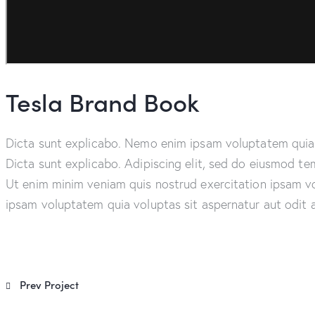
Tesla Brand Book
Dicta sunt explicabo. Nemo enim ipsam voluptatem quia vo
Dicta sunt explicabo. Adipiscing elit, sed do eiusmod te
Ut enim minim veniam quis nostrud exercitation ipsam 
ipsam voluptatem quia voluptas sit aspernatur aut odit au
Post
Prev Project