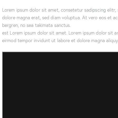
Lorem ipsum dolor sit amet, consetetur sadipscing elitr
dolore magna erat, sed diam voluptua. At vero eos et ac
bergren, no sea takimata sanctus.
est Lorem ipsum dolor sit amet. Lorem ipsum dolor sit a
eirmod tempor invidunt ut labore et dolore magna aliqu