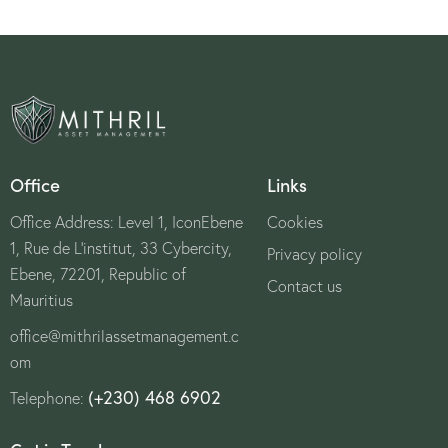
Office
Links
Office Address: Level 1, IconEbene
Cookies
1, Rue de L’institut, 33 Cybercity,
Privacy policy
Ebene, 72201, Republic of
Contact us
Mauritius
office@mithrilassetmanagement.c
om
(+230) 468 6902
Telephone: